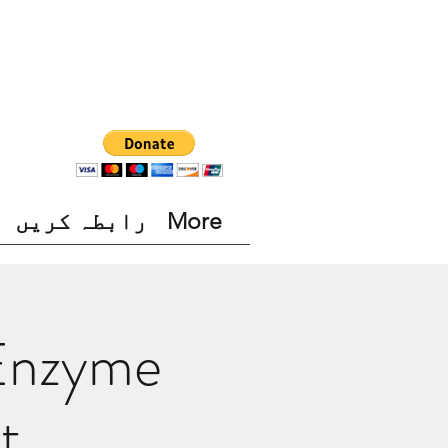
More
رابطہ کریں
Enzyme
t