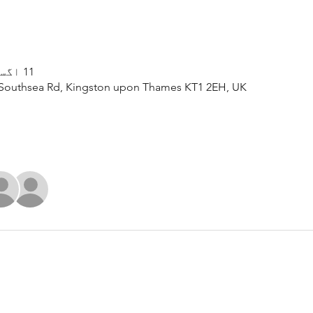
11 اگست، 2024، 1:30 PM – 4:30 PM
Southsea Rd, Kingston upon Thames KT1 2EH, UK