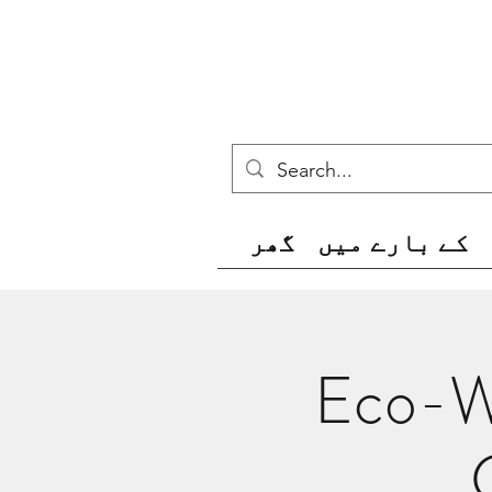
کے بارے میں
گھر
Eco-W