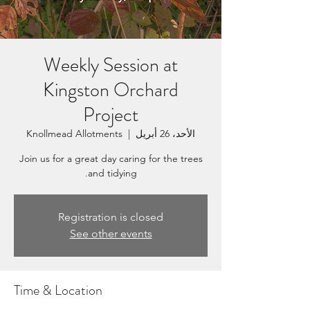
Weekly Session at
Kingston Orchard
Project
الأحد، 26 أبريل
  |  
Knollmead Allotments
Join us for a great day caring for the trees
and tidying.
Registration is closed
See other events
Time & Location