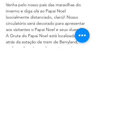
Venha pelo nosso país das maravilhas do 
inverno e diga olá ao Papai Noel 
(socialmente distanciado, claro)! Nosso 
circulatório será decorado para apresentar 
aos visitantes o Papai Noel e seus duendes. 
A Gruta do Papai Noel está localizada logo 
atrás da estação de trem de Berryland, 
onde você verá grandes portas azuis. 
Conte para seus amigos e esperamos ver 
você lá.
Share This Event