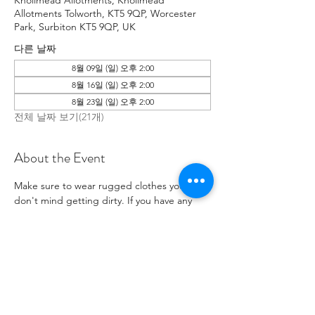
Knollmead Allotments, Knollmead
Allotments Tolworth, KT5 9QP, Worcester
Park, Surbiton KT5 9QP, UK
다른 날짜
8월 09일 (일) 오후 2:00
8월 16일 (일) 오후 2:00
8월 23일 (일) 오후 2:00
전체 날짜 보기(21개)
About the Event
Make sure to wear rugged clothes you 
don't mind getting dirty. If you have any 
issues, please contact Roland at: 
07737894274 .
RSVP