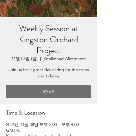
Weekly Session at
Kingston Orchard
Project
11월 08일 (일)
  |  
Knollmead Allotments
Join us for a great day caring for the trees
and tidying.
RSVP
Time & Location
2026년 11월 08일 오후 2:00 – 오후 4:00
GMT+0