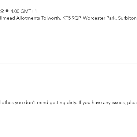
 오후 4:00 GMT+1
lmead Allotments Tolworth, KT5 9QP, Worcester Park, Surbiton
thes you don't mind getting dirty. If you have any issues, plea