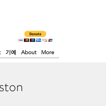
t
기예
About
More
ston