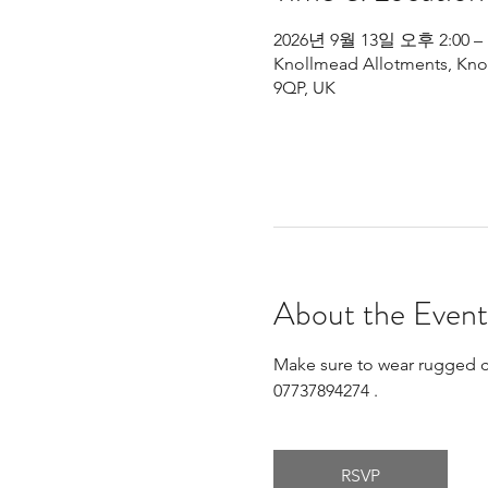
2026년 9월 13일 오후 2:00 –
Knollmead Allotments, Knol
9QP, UK
About the Event
Make sure to wear rugged clo
07737894274 .
RSVP