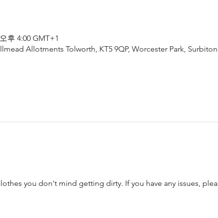
 오후 4:00 GMT+1
lmead Allotments Tolworth, KT5 9QP, Worcester Park, Surbiton
thes you don't mind getting dirty. If you have any issues, plea