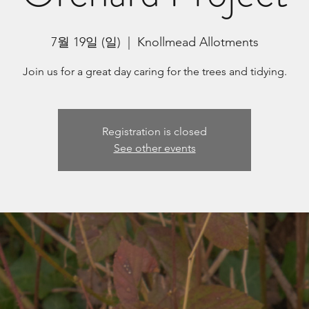
7월 19일 (일)
  |  
Knollmead Allotments
Join us for a great day caring for the trees and tidying.
Registration is closed
See other events