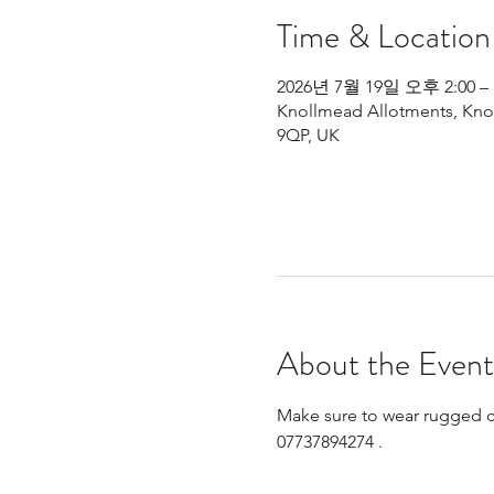
Time & Location
2026년 7월 19일 오후 2:00 –
Knollmead Allotments, Knol
9QP, UK
About the Event
Make sure to wear rugged clo
07737894274 .