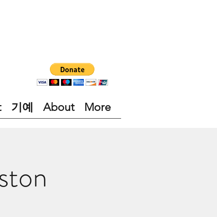
t
기예
About
More
ston