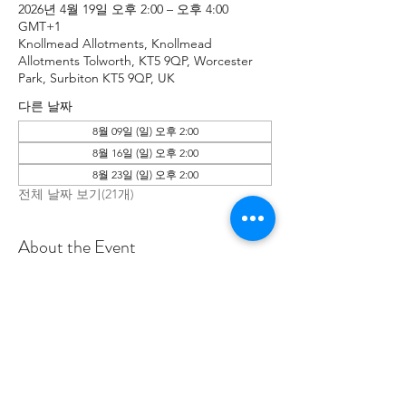
2026년 4월 19일 오후 2:00 – 오후 4:00
GMT+1
Knollmead Allotments, Knollmead
Allotments Tolworth, KT5 9QP, Worcester
Park, Surbiton KT5 9QP, UK
다른 날짜
8월 09일 (일) 오후 2:00
8월 16일 (일) 오후 2:00
8월 23일 (일) 오후 2:00
전체 날짜 보기(21개)
About the Event
Make sure to wear rugged clothes you 
don't mind getting dirty. If you have any 
issues, please contact Roland at: 
07737894274 .