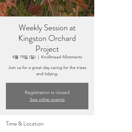
Weekly Session at
Kingston Orchard
Project
4월 19일 (일)
  |  
Knollmead Allotments
Join us for a great day caring for the trees
and tidying.
Registration is closed
See other events
Time & Location