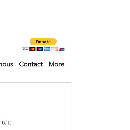
nous
Contact
More
ntôt.