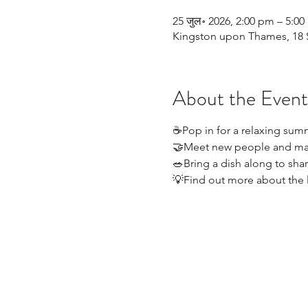
25 जुल॰ 2026, 2:00 pm – 5:0
Kingston upon Thames, 18 
About the Event
☕Pop in for a relaxing summ
🤝Meet new people and ma
🥗Bring a dish along to shar
💡Find out more about the l