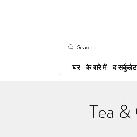
घर
के बारे में
द सर्कुलेट
Tea &