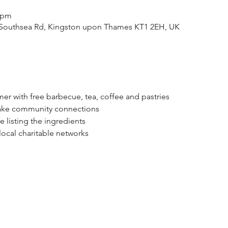
0 pm
Southsea Rd, Kingston upon Thames KT1 2EH, UK
er with free barbecue, tea, coffee and pastries
ke community connections
e listing the ingredients
ocal charitable networks