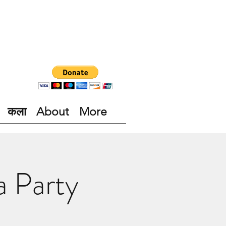
कला
About
More
 Party