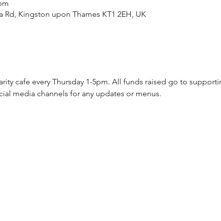
 pm
ea Rd, Kingston upon Thames KT1 2EH, UK
arity cafe every Thursday 1-5pm. All funds raised go to supporti
cial media channels for any updates or menus.