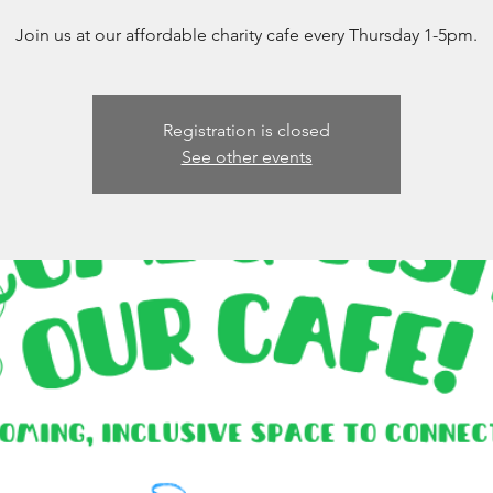
Join us at our affordable charity cafe every Thursday 1-5pm.
Registration is closed
See other events