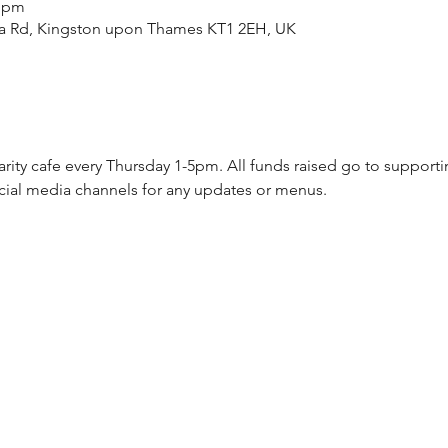
0 pm
ea Rd, Kingston upon Thames KT1 2EH, UK
arity cafe every Thursday 1-5pm. All funds raised go to supporti
cial media channels for any updates or menus.