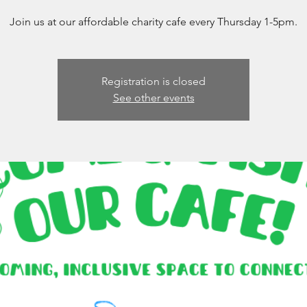
Join us at our affordable charity cafe every Thursday 1-5pm.
Registration is closed
See other events