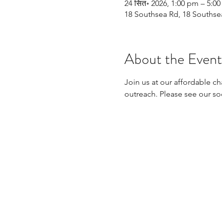
24 सित॰ 2026, 1:00 pm – 5:0
18 Southsea Rd, 18 Souths
About the Event
Join us at our affordable ch
outreach. Please see our so