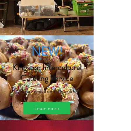
NEW!
Kingston Intercultural
Catering Service
Now Available to book!
Learn more