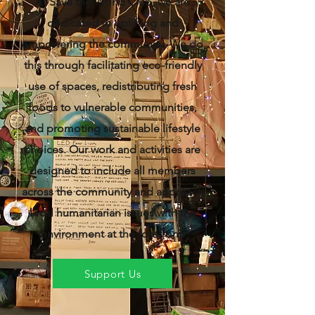
At Save the World Club, we are
dedicated to uplifting and
empowering the community. We do
this through facilitating eco-friendly
use of spaces, redistributing fresh
foods to vulnerable communities,
and promoting sustainable lifestyle
choices. Our work and activities are
designed to include all members
across the community and approach
local humanitarian issues with the
environment at the forefront.
Support Us