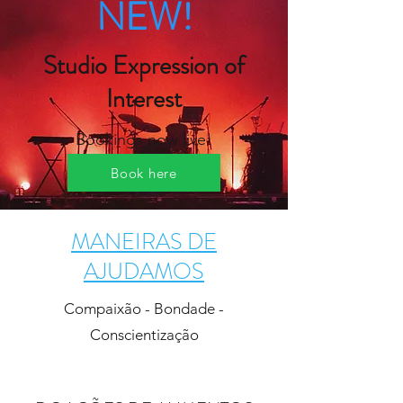
NEW!
Studio Expression of
Interest
Bookings now live!
Book here
MANEIRAS DE
AJUDAMOS
Compaixão - Bondade -
Conscientização