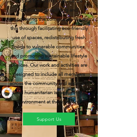
At Save the World Club, we are
dedicated to uplifting and
empowering the community. We do
this through facilitating eco-friendly
use of spaces, redistributing fresh
foods to vulnerable communities,
and promoting sustainable lifestyle
choices. Our work and activities are
designed to include all members
across the community and approach
local humanitarian issues with the
environment at the forefront.
Support Us